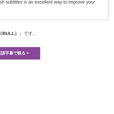
h subtitles is an excellent way to improve your
BULL）
』です。
語字幕で観る >